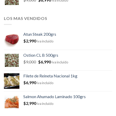
iva incluido
LOS MAS VENDIDOS
Atun Steak 200grs
$
2,990
iva incluido
Ostion CL B 500grs
$
9,000
$
6,990
iva incluido
Filete de Reineta Nacional 1kg
$
6,990
iva incluido
Salmon Ahumado Laminado 100grs
$
2,990
iva incluido