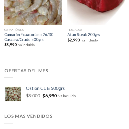
CAMARÓNES
PESCADOS
Camarón Ecuatoriano 26/30
Atun Steak 200grs
Cascara/Crudo 500grs
$
2,990
iva incluido
$
5,990
iva incluido
OFERTAS DEL MES
Ostion CL B 500grs
$
9,000
$
6,990
iva incluido
LOS MAS VENDIDOS