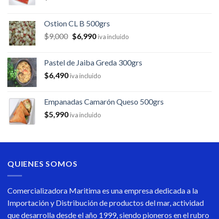
Ostion CL B 500grs
$
9,000
$
6,990
iva incluido
Pastel de Jaiba Greda 300grs
$
6,490
iva incluido
Empanadas Camarón Queso 500grs
$
5,990
iva incluido
QUIENES SOMOS
Comercializadora Maritima es una empresa dedicada a la
Importación y Distribución de productos del mar, actividad
que desarrolla desde el año 1999, siendo pioneros en el rubro