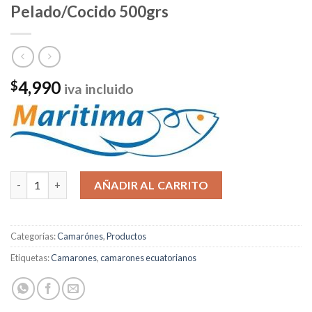
Pelado/Cocido 500grs
4,990
$
iva incluido
Camarón Ecu Small Desvenado Pelado/Cocido 500grs cantidad
AÑADIR AL CARRITO
Categorías:
Camarónes
,
Productos
Etiquetas:
Camarones
,
camarones ecuatorianos