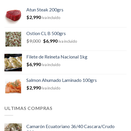
Atun Steak 200grs
$
2,990
iva incluido
Ostion CL B 500grs
$
9,000
$
6,990
iva incluido
Filete de Reineta Nacional 1kg
$
6,990
iva incluido
Salmon Ahumado Laminado 100grs
$
2,990
iva incluido
ULTIMAS COMPRAS
Camarón Ecuatoriano 36/40 Cascara/Crudo