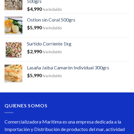
500grs
$
4,990
iva incluido
Ostion sin Coral 500grs
$
5,990
iva incluido
Surtido Corriente 1kg
$
2,990
iva incluido
Lasaña Jaiba Camarón Individual 300grs
$
5,990
iva incluido
QUIENES SOMOS
Comercializadora Maritima es una empresa dedicada a la
Importación y Distribución de productos del mar, actividad