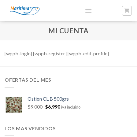
Skip
to
content
MI CUENTA
[wppb-login] [wppb-register] [wppb-edit-profile]
OFERTAS DEL MES
Ostion CL B 500grs
$
9,000
$
6,990
iva incluido
LOS MAS VENDIDOS